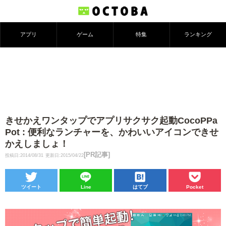
アプリ
ゲーム
特集
ランキング
きせかえワンタップでアプリサクサク起動CocoPPa
Pot : 便利なランチャーを、かわいいアイコンできせ
かえしましょ！
[PR記事]
投稿日:2014/08/31
更新日:2015/04/22
ツイート
Line
はてブ
Pocket