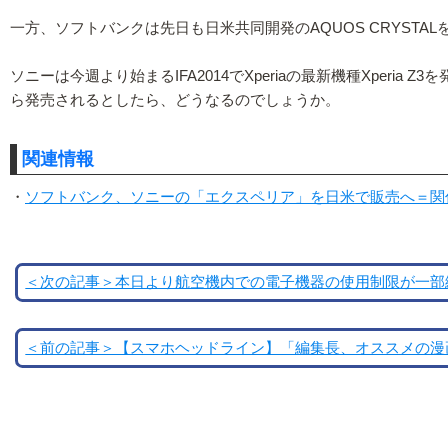
一方、ソフトバンクは先日も日米共同開発のAQUOS CRYST
ソニーは今週より始まるIFA2014でXperiaの最新機種Xper
ら発売されるとしたら、どうなるのでしょうか。
関連情報
・
ソフトバンク、ソニーの「エクスペリア」を日米で販売へ＝関係筋 |
＜次の記事＞本日より航空機内での電子機器の使用制限が一部
＜前の記事＞【スマホヘッドライン】「編集長、オススメの漫画を教