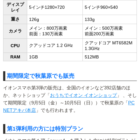
ディスプ
5インチ1280×720
5インチ960×540
レイ
重さ
126g
133g
メイン：800万画素
メイン：500万画素
カメラ
前面：130万画素
前面200万画素
クアッドコア MT6582M
クアッドコア 1.2 GHz
CPU
1.3GHz
RAM
1GB
512MB
期間限定で秋葉原でも販売
イオンスマホ第3弾の販売は、全国のイオンなど392店舗のほ
か、ネットショップ「
おうちでイオン イオンショップ
」 、そし
て期間限定（9月5日（金）～10月5日（日））で秋葉原の「
PC
NETアキバ本店
」でも行われます。
第1弾利用の方には特別プラン