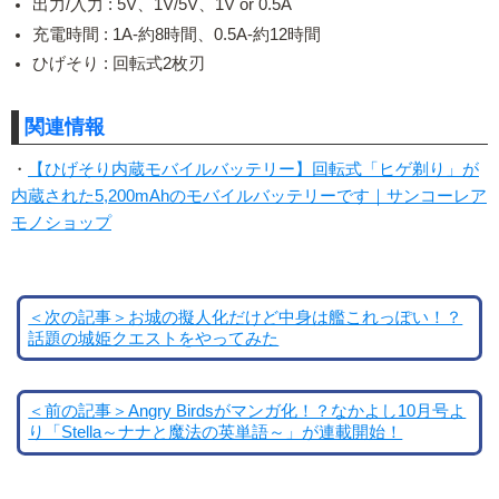
出力/入力 : 5V、1V/5V、1V or 0.5A
充電時間 : 1A-約8時間、0.5A-約12時間
ひげそり : 回転式2枚刃
関連情報
・
【ひげそり内蔵モバイルバッテリー】回転式「ヒゲ剃り」が
内蔵された5,200mAhのモバイルバッテリーです｜サンコーレア
モノショップ
＜次の記事＞お城の擬人化だけど中身は艦これっぽい！？
話題の城姫クエストをやってみた
＜前の記事＞Angry Birdsがマンガ化！？なかよし10月号よ
り「Stella～ナナと魔法の英単語～」が連載開始！