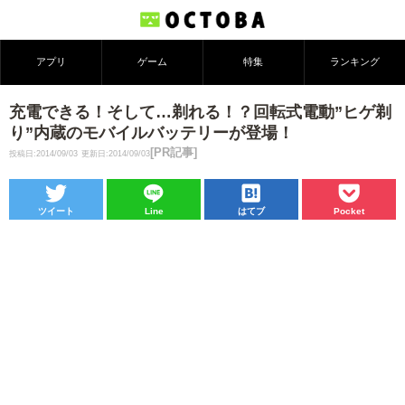
アプリ
ゲーム
特集
ランキング
充電できる！そして…剃れる！？回転式電動”ヒゲ剃
り”内蔵のモバイルバッテリーが登場！
[PR記事]
投稿日:2014/09/03
更新日:2014/09/03
ツイート
Line
はてブ
Pocket