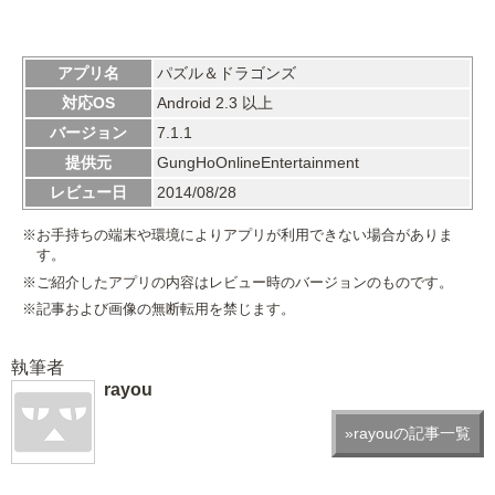
アプリ名
パズル＆ドラゴンズ
対応OS
Android 2.3 以上
バージョン
7.1.1
提供元
GungHoOnlineEntertainment
レビュー日
2014/08/28
※お手持ちの端末や環境によりアプリが利用できない場合がありま
す。
※ご紹介したアプリの内容はレビュー時のバージョンのものです。
※記事および画像の無断転用を禁じます。
執筆者
rayou
»rayouの記事一覧