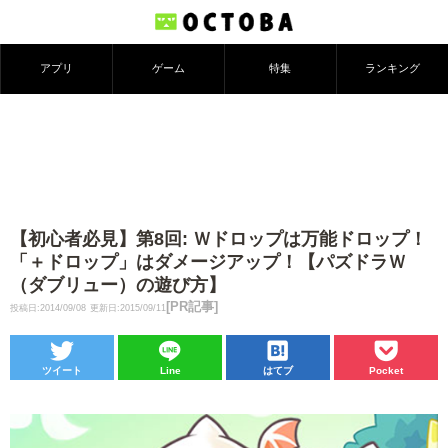
アプリ
ゲーム
特集
ランキング
【初心者必見】第8回: Ｗドロップは万能ドロップ！
「＋ドロップ」はダメージアップ！【パズドラＷ
（ダブリュー）の遊び方】
[PR記事]
投稿日:2014/09/08
更新日:2015/09/11
ツイート
Line
はてブ
Pocket