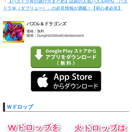
・
【パズドラＷの遊び方まとめ】話題の人気パズルRPG「パズ
ドラＷ（ダブリュー）」の必見情報が満載！【初心者必見】
パズル＆ドラゴンズ
価格：無料
開発：GungHoOnlineEntertainment
Ｗドロップ