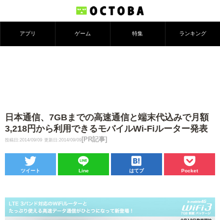
アプリ
ゲーム
特集
ランキング
日本通信、7GBまでの高速通信と端末代込みで月額
3,218円から利用できるモバイルWi-Fiルーター発表
[PR記事]
投稿日:2014/09/09
更新日:2014/09/09
ツイート
Line
はてブ
Pocket