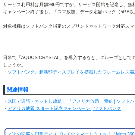
サービス利用料は月額980円ですが、サービス開始を記念し、
キャンペーン終了後も、「スマ放題」データ定額パック（5GB
対象機種はソフトバンク指定のスプリントネットワーク対応スマートフォン
日米で「AQUOS CRYSTAL」を導入するなど、グループと
しょうか。
・
ソフトバンク、超狭額ディスプレイを搭載したフレームレス端末AQUOS
関連情報
・
米国で通話・ネットし放題！ 「アメリカ放題」開始 | ソフト
・
アメリカ放題 スタート記念キャンペーン | ソフトバンク
＜次の記事＞円形ディスプレイのスマートウォッチ「Moto 360」が