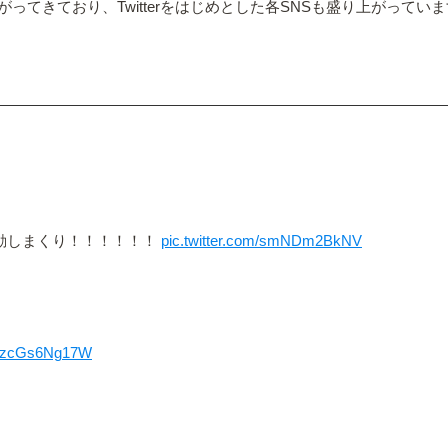
ってきており、Twitterをはじめとした各SNSも盛り上がってい
笑） 感動しまくり！！！！！！
pic.twitter.com/smNDm2BkNV
om/zcGs6Ng17W