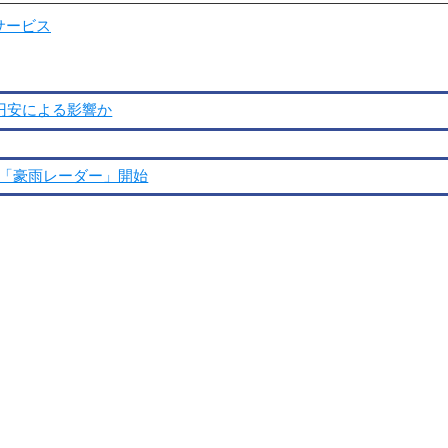
サービス
！円安による影響か
る「豪雨レーダー」開始