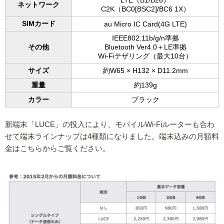
LTE（B1/B26）
ネットワーク
C2K（BC0[BSC2]/BC6 1X）
SIMカード
au Micro IC Card(4G LTE)
IEEE802.11b/g/n準拠
その他
Bluetooth Ver4.0＋LE準拠
Wi-Fiテザリング（最大10台）
サイズ
約W65 × H132 × D11.2mm
重量
約139g
カラー
ブラック
新端末「LUCE」の投入により、モバイルWi-Fiルーターも合わ
せて端末ラインナップは4種類になりました。端末込みの月額料
金はこちらからご覧ください。