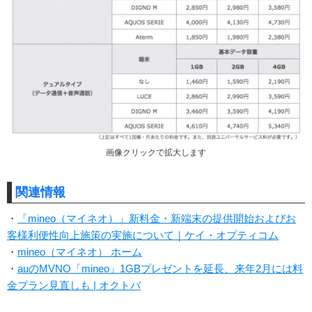
画像クリックで拡大します
関連情報
・
「mineo（マイネオ）」新料金・新端末の提供開始およびお
客様利便性向上施策の実施について｜ケイ・オプティコム
・
mineo（マイネオ） ホーム
・
auのMVNO「mineo」1GBプレゼントを延長、来年2月には料
金プラン見直しも | オクトバ