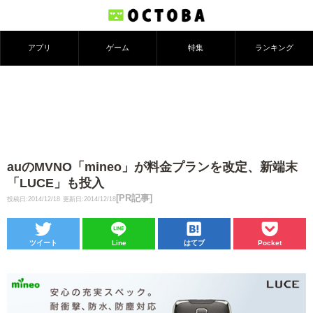
アプリ
ゲーム
特集
ランキング
auのMVNO「mineo」が料金プランを改定、新端末
「LUCE」も投入
[PR記事]
投稿日:2014/12/18
更新日:2014/12/18
ツイート
Line
はてブ
Pocket