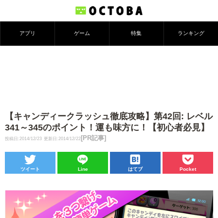
アプリ
ゲーム
特集
ランキング
【キャンディークラッシュ徹底攻略】第42回: レベル
341～345のポイント！運も味方に！【初心者必見】
[PR記事]
投稿日:2014/12/23
更新日:2014/12/22
ツイート
Line
はてブ
Pocket