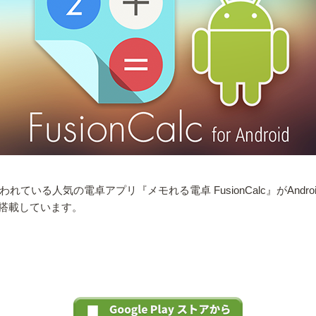
れている人気の電卓アプリ『メモれる電卓 FusionCalc』がAndr
搭載しています。