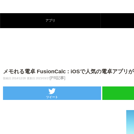
アプリ
メモれる電卓 FusionCalc : iOSで人気の電卓アプリが
[PR記事]
投稿日:2014/12/28
更新日:2015/03/27
ツイート