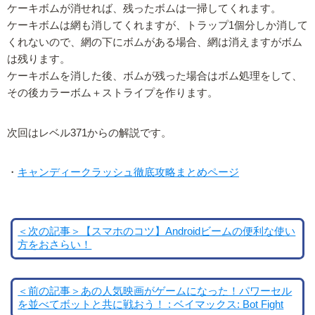
ケーキボムが消せれば、残ったボムは一掃してくれます。
ケーキボムは網も消してくれますが、トラップ1個分しか消して
くれないので、網の下にボムがある場合、網は消えますがボム
は残ります。
ケーキボムを消した後、ボムが残った場合はボム処理をして、
その後カラーボム＋ストライプを作ります。
次回はレベル371からの解説です。
・
キャンディークラッシュ徹底攻略まとめページ
＜次の記事＞【スマホのコツ】Androidビームの便利な使い
方をおさらい！
＜前の記事＞あの人気映画がゲームになった！パワーセル
を並べてボットと共に戦おう！ : ベイマックス: Bot Fight