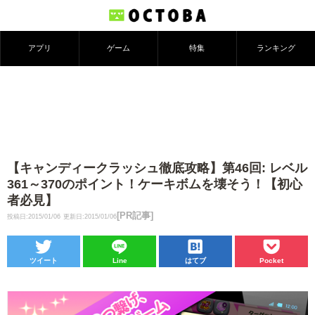
アプリ
ゲーム
特集
ランキング
【キャンディークラッシュ徹底攻略】第46回: レベル
361～370のポイント！ケーキボムを壊そう！【初心
者必見】
[PR記事]
投稿日:2015/01/06
更新日:2015/01/06
ツイート
Line
はてブ
Pocket