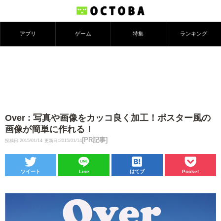
アプリ
ゲーム
特集
ランキング
Over : 写真や画像をカッコ良く加工！ポスター風の
画像が簡単に作れる！
[PR記事]
投稿日:2015/01/14
更新日:2015/01/14
ツイート
Line
はてブ
Pocket