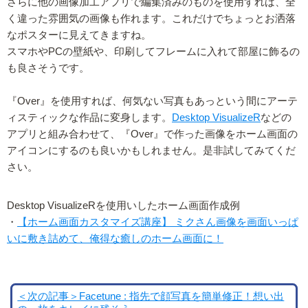
さらに他の画像加工アプリで編集済みのものを使用すれば、全
く違った雰囲気の画像も作れます。これだけでちょっとお洒落
なポスターに見えてきますね。
スマホやPCの壁紙や、印刷してフレームに入れて部屋に飾るの
も良さそうです。
『Over』を使用すれば、何気ない写真もあっという間にアーテ
ィスティックな作品に変身します。
Desktop VisualizeR
などの
アプリと組み合わせて、『Over』で作った画像をホーム画面の
アイコンにするのも良いかもしれません。是非試してみてくだ
さい。
Desktop VisualizeRを使用いしたホーム画面作成例
・
【ホーム画面カスタマイズ講座】 ミクさん画像を画面いっぱ
いに敷き詰めて、俺得な癒しのホーム画面に！
＜次の記事＞Facetune : 指先で顔写真を簡単修正！想い出