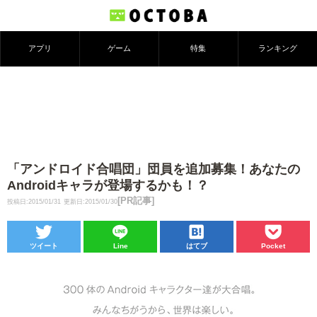
アプリ
ゲーム
特集
ランキング
「アンドロイド合唱団」団員を追加募集！あなたの
Androidキャラが登場するかも！？
[PR記事]
投稿日:2015/01/31
更新日:2015/01/30
ツイート
Line
はてブ
Pocket