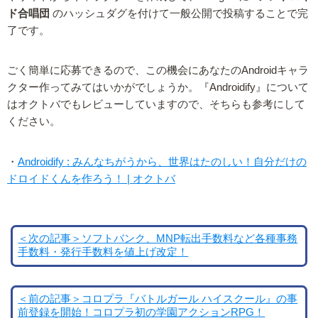
ド合唱団
のハッシュダグを付けて一般公開で投稿することで完
了です。
ごく簡単に応募できるので、この機会にあなたのAndroidキャラ
クター作ってみてはいかがでしょうか。『Androidify』について
はオクトバでもレビューしていますので、そちらも参考にして
ください。
・
Androidify : みんなちがうから、世界はたのしい！自分だけの
ドロイドくんを作ろう！ | オクトバ
＜次の記事＞ソフトバンク、MNP転出手数料など各種事務
手数料・発行手数料を値上げ改定！
＜前の記事＞コロプラ『バトルガール ハイスクール』の事
前登録を開始！コロプラ初の学園アクションRPG！