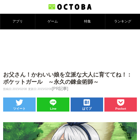
アプリ
ゲーム
特集
ランキング
お父さん！かわいい娘を立派な大人に育ててね！ :
ポケットガール ～永久の錬金術師～
[PR記事]
投稿日:2015/02/08
更新日:2015/02/06
ツイート
Line
はてブ
Pocket