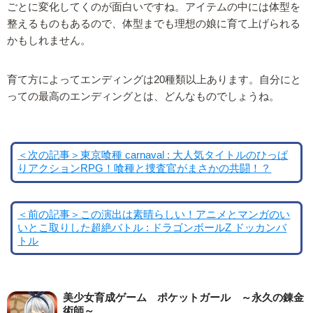
ごとに変化してくのが面白いですね。アイテムの中には体型を
整えるものもあるので、体型までも理想の娘に育て上げられる
かもしれません。
育て方によってエンディングは20種類以上あります。自分にと
っての最高のエンディングとは、どんなものでしょうね。
＜次の記事＞東京喰種 carnaval : 大人気タイトルのひっぱ
りアクションRPG！喰種と捜査官がまさかの共闘！？
＜前の記事＞この演出は素晴らしい！アニメとマンガのい
いとこ取りした超絶バトル : ドラゴンボールZ ドッカンバ
トル
美少女育成ゲーム ポケットガール ～永久の錬金
術師～