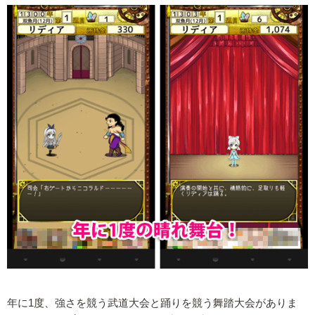
年に1度、強さを競う武道大会と踊りを競う舞踏大会がありま