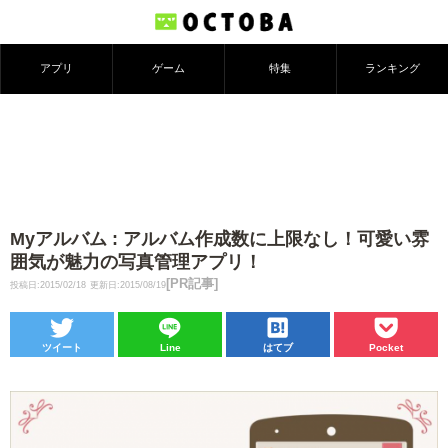
アプリ
ゲーム
特集
ランキング
Myアルバム : アルバム作成数に上限なし！可愛い雰
囲気が魅力の写真管理アプリ！
[PR記事]
投稿日:2015/02/18
更新日:2015/08/19
ツイート
Line
はてブ
Pocket