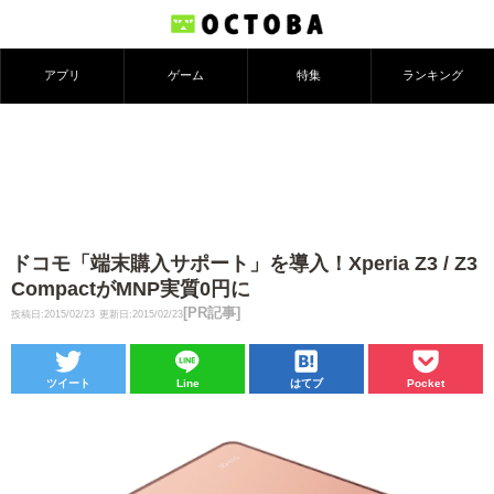
アプリ
ゲーム
特集
ランキング
ドコモ「端末購入サポート」を導入！Xperia Z3 / Z3
CompactがMNP実質0円に
[PR記事]
投稿日:2015/02/23
更新日:2015/02/23
ツイート
Line
はてブ
Pocket