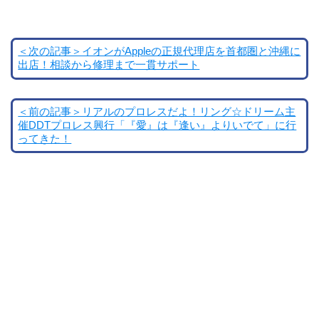
＜次の記事＞イオンがAppleの正規代理店を首都圏と沖縄に
出店！相談から修理まで一貫サポート
＜前の記事＞リアルのプロレスだよ！リング☆ドリーム主
催DDTプロレス興行「『愛』は『逢い』よりいでて」に行
ってきた！