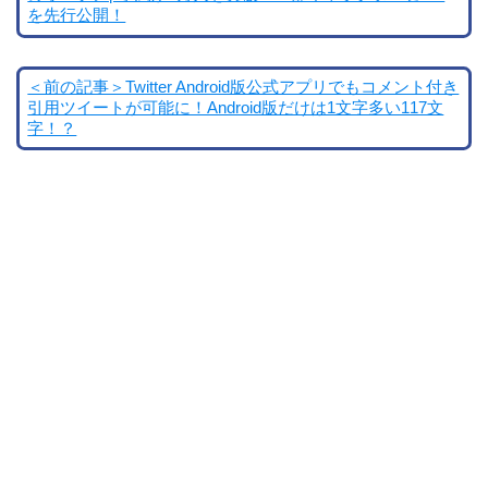
を先行公開！
＜前の記事＞Twitter Android版公式アプリでもコメント付き
引用ツイートが可能に！Android版だけは1文字多い117文
字！？