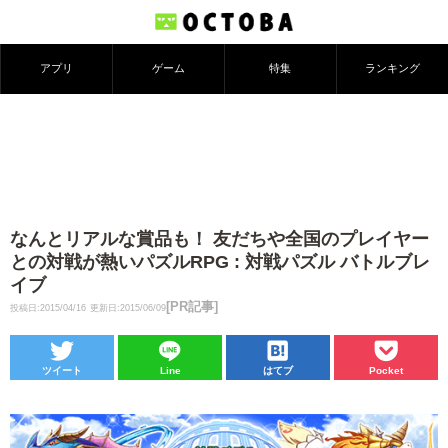
アプリ
ゲーム
特集
ランキング
なんとリアルな賞品も！ 友だちや全国のプレイヤー
との対戦が熱いパズルRPG : 対戦パズル バトルブレ
イブ
[PR記事]
投稿日:2015/04/16
更新日:2015/06/09
ツイート
Line
はてブ
Pocket