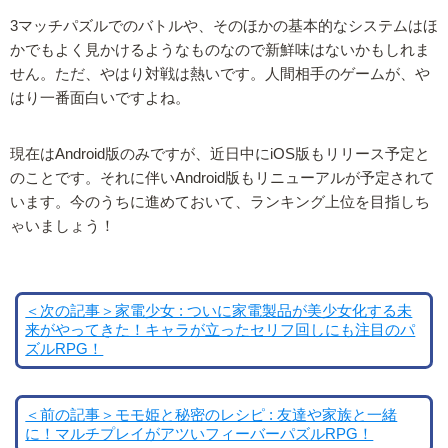
3マッチパズルでのバトルや、そのほかの基本的なシステムはほ
かでもよく見かけるようなものなので新鮮味はないかもしれま
せん。ただ、やはり対戦は熱いです。人間相手のゲームが、や
はり一番面白いですよね。
現在はAndroid版のみですが、近日中にiOS版もリリース予定と
のことです。それに伴いAndroid版もリニューアルが予定されて
います。今のうちに進めておいて、ランキング上位を目指しち
ゃいましょう！
＜次の記事＞家電少女 : ついに家電製品が美少女化する未
来がやってきた！キャラが立ったセリフ回しにも注目のパ
ズルRPG！
＜前の記事＞モモ姫と秘密のレシピ : 友達や家族と一緒
に！マルチプレイがアツいフィーバーパズルRPG！