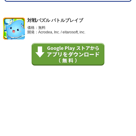
対戦パズル バトルブレイブ
価格：無料
開発：Acrodea, Inc. / eitarosoft, inc.