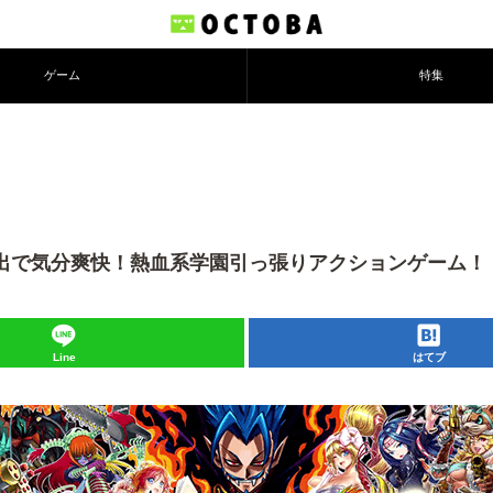
ゲーム
特集
演出で気分爽快！熱血系学園引っ張りアクションゲーム！
Line
はてブ