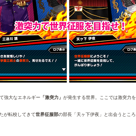
って強大なエネルギー
「激突力」
が発生する世界。ここでは激突力を
たが転校してきて
世界征服部
の部長「天ヶ下伊夜」と出会うところ