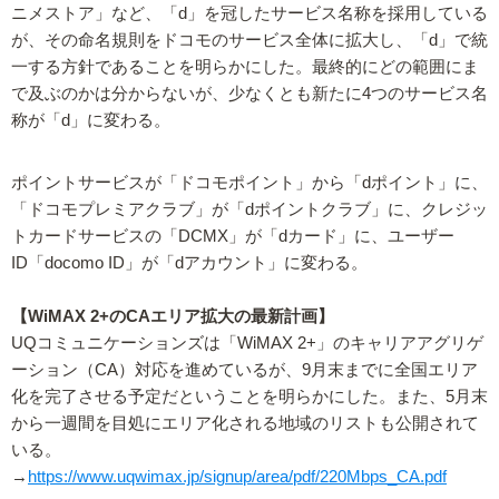
ニメストア」など、「d」を冠したサービス名称を採用している
が、その命名規則をドコモのサービス全体に拡大し、「d」で統
一する方針であることを明らかにした。最終的にどの範囲にま
で及ぶのかは分からないが、少なくとも新たに4つのサービス名
称が「d」に変わる。
ポイントサービスが「ドコモポイント」から「dポイント」に、
「ドコモプレミアクラブ」が「dポイントクラブ」に、クレジッ
トカードサービスの「DCMX」が「dカード」に、ユーザー
ID「docomo ID」が「dアカウント」に変わる。
【WiMAX 2+のCAエリア拡大の最新計画】
UQコミュニケーションズは「WiMAX 2+」のキャリアアグリゲ
ーション（CA）対応を進めているが、9月末までに全国エリア
化を完了させる予定だということを明らかにした。また、5月末
から一週間を目処にエリア化される地域のリストも公開されて
いる。
→
https://www.uqwimax.jp/signup/area/pdf/220Mbps_CA.pdf