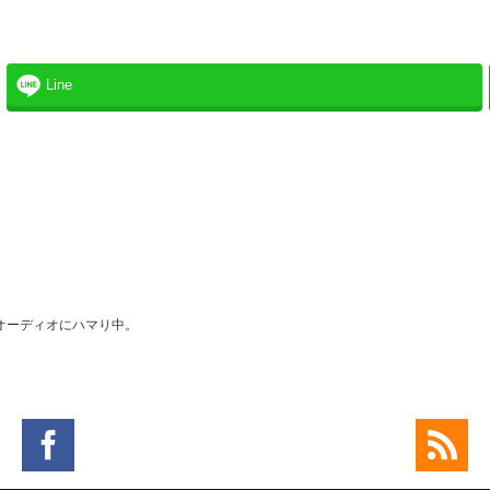
Line
。
オーディオにハマり中。