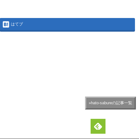
はてブ
»hato-sabureの記事一覧