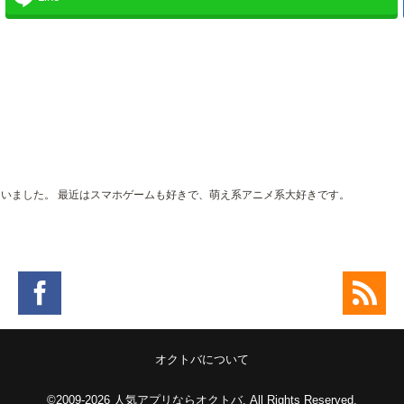
。
界にいました。 最近はスマホゲームも好きで、萌え系アニメ系大好きです。
オクトバについて
©2009-2026
人気アプリならオクトバ
. All Rights Reserved.