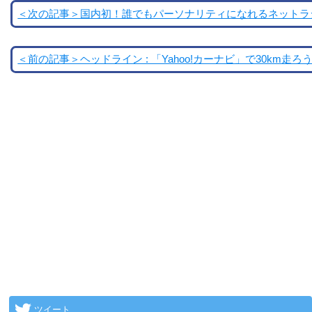
＜次の記事＞国内初！誰でもパーソナリティになれるネットラ
＜前の記事＞ヘッドライン : 「Yahoo!カーナビ」で30km
ツイート