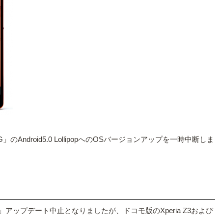
-02G」のAndroid5.0 LollipopへのOSバージョンアップを一時中断しま
アップデート中止となりましたが、ドコモ版のXperia Z3および