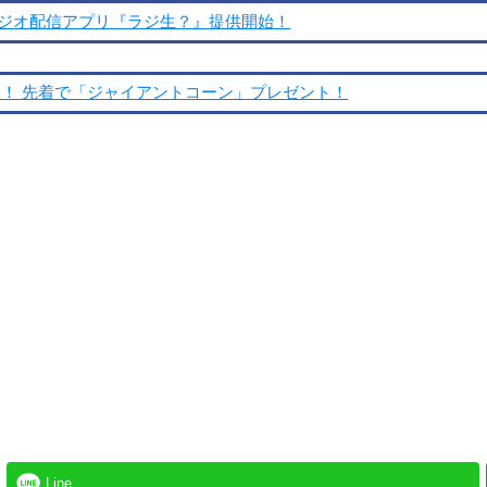
ジオ配信アプリ『ラジ生？』提供開始！
走ろう！ 先着で「ジャイアントコーン」プレゼント！
Line