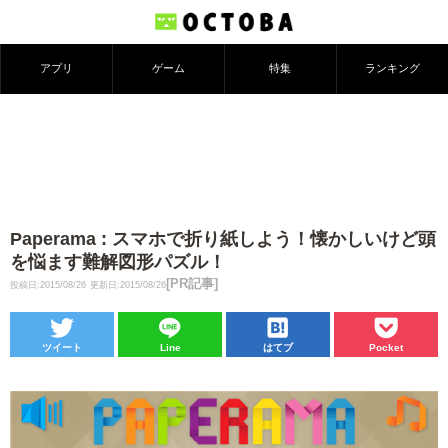
アプリ
ゲーム
特集
ランキング
Paperama : スマホで折り紙しよう！懐かしいけど頭
を悩ます難解図形パズル！
[PR記事]
投稿日:2015/08/26
更新日:2015/08/26
ツイート
Line
はてブ
Pocket