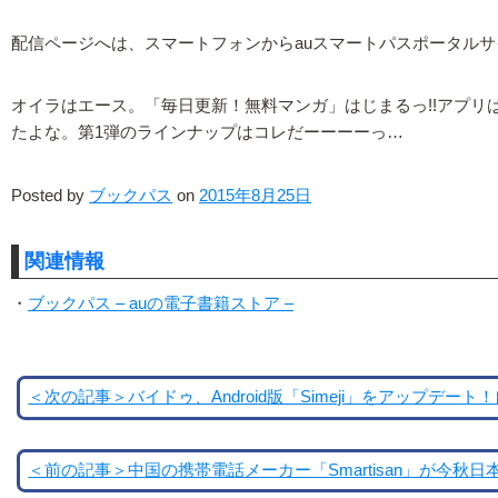
配信ページへは、スマートフォンからauスマートパスポータルサ
オイラはエース。「毎日更新！無料マンガ」はじまるっ!!アプ
たよな。第1弾のラインナップはコレだーーーーっ…
Posted by
ブックパス
on
2015年8月25日
関連情報
・
ブックパス – auの電子書籍ストア –
＜次の記事＞バイドゥ、Android版「Simeji」をアップデ
＜前の記事＞中国の携帯電話メーカー「Smartisan」が今秋日