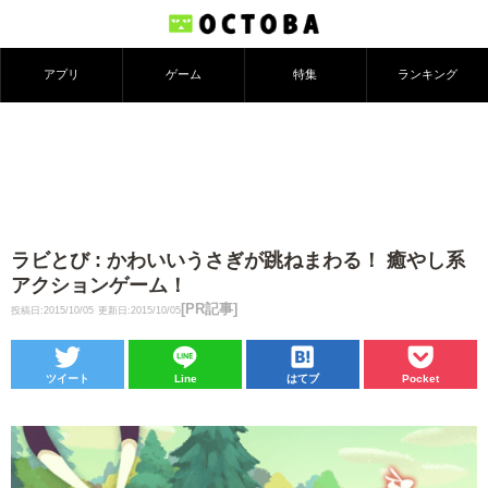
アプリ
ゲーム
特集
ランキング
ラビとび : かわいいうさぎが跳ねまわる！ 癒やし系
アクションゲーム！
[PR記事]
投稿日:2015/10/05
更新日:2015/10/05
ツイート
Line
はてブ
Pocket