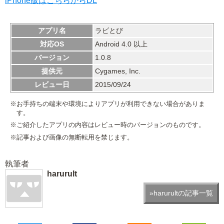
iPhone版はこちらからDL
アプリ名
ラビとび
対応OS
Android 4.0 以上
バージョン
1.0.8
提供元
Cygames, Inc.
レビュー日
2015/09/24
※お手持ちの端末や環境によりアプリが利用できない場合がありま
す。
※ご紹介したアプリの内容はレビュー時のバージョンのものです。
※記事および画像の無断転用を禁じます。
執筆者
harurult
»harurultの記事一覧