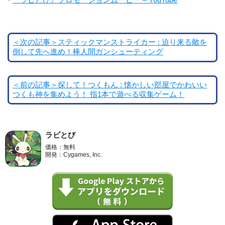
＜次の記事＞スティックマンストライカー : 迫り来る敵を
倒して先へ進め！棒人間ガンシューティング
＜前の記事＞探して！つくもん : 懐かしい部屋でかわいい
つくも神を集めよう！ 指1本で遊べる収集ゲーム！
ラビとび
価格：無料
開発：Cygames, Inc.