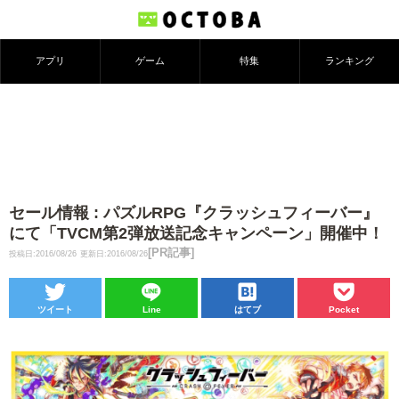
アプリ
ゲーム
特集
ランキング
セール情報 : パズルRPG『クラッシュフィーバー』
にて「TVCM第2弾放送記念キャンペーン」開催中！
[PR記事]
投稿日:2016/08/26
更新日:2016/08/26
ツイート
Line
はてブ
Pocket