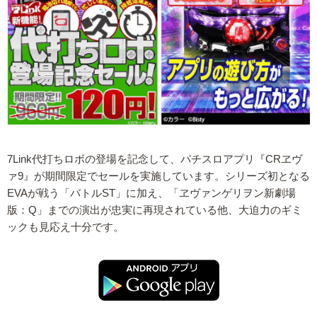
7Link代打ちロボの登場を記念して、パチスロアプリ『CRヱヴ
ァ9』が期間限定でセールを実施しています。シリーズ初となる
EVAが戦う「バトルST」に加え、「ヱヴァンゲリヲン新劇場
版：Q」までの演出が忠実に再現されている他、大迫力のギミ
ックも見応え十分です。