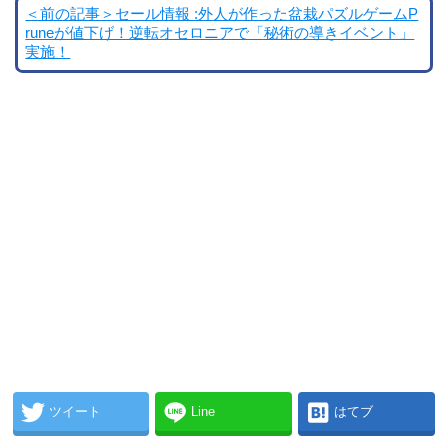
＜前の記事＞セール情報 :外人が作った盆栽パズルゲームP
runeが値下げ！逆転オセロニアで「秘術の導きイベント」
実施！
ツイート
Line
はてブ