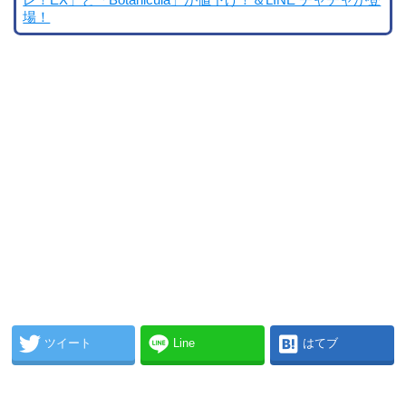
レ！EX」と「Botanicula」が値下げ！＆LINE チャチャが登
場！
ツイート
Line
はてブ