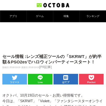
アプリ
ゲーム
特集
ランキング
セール情報 :レンズ補正ツールの「SKRWT」が約半
額＆PSO2esでハロウィンパーティースタート！
[PR記事]
投稿日:2016/10/19
更新日:2016/10/19
ツイート
Line
はてブ
Pocket
オクトバ、10月19日のセール・お買い得情報です。
今日は、「SKRWT」「Violett」「ファンタシースターオンライ