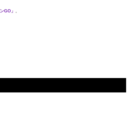
ンGO」
。