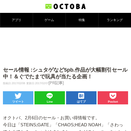
アプリ
ゲーム
特集
ランキング
セール情報 :シュタゲなど5pb.作品が大幅割引セール
中！＆ぐでたまで玩具が当たる企画！
[PR記事]
投稿日:2017/02/06
更新日:2017/02/07
ツイート
Line
はてブ
Pocket
オクトバ、2月6日のセール・お買い得情報です。
今日は「STEINS;GATE」「CHAOS;HEAD NOAH」「さわっ