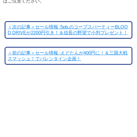
はご注意ください。
＜次の記事＞セール情報 :5pb.のコープスパーティーBLOO
D DRIVEが2200円引き！＆信長の野望で小判プレゼント！
＜前の記事＞セール情報 :えどたんが400円に！＆三国大戦
スマッシュ！でバレンタイン企画！