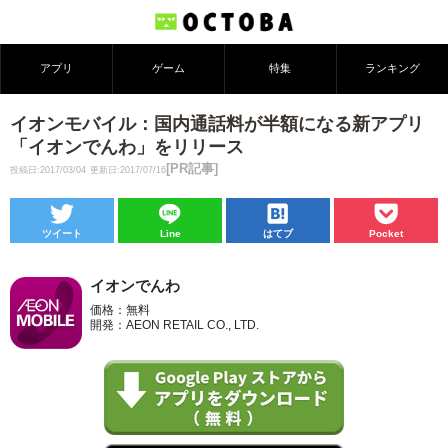
アプリ
ゲーム
特集
ランキング
イオンモバイル：国内通話料が半額になる新アプリ
「イオンでんわ」をリリース
[PR記事]
投稿日:2017/03/04
更新日:2017/07/16
ツイート
Line
はてブ
Pocket
イオンでんわ
価格：無料
開発：AEON RETAIL CO., LTD.