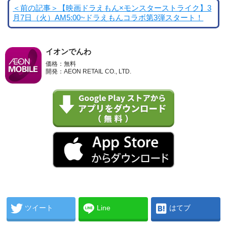
＜前の記事＞【映画ドラえもん×モンスターストライク】3
月7日（火）AM5:00~ドラえもんコラボ第3弾スタート！
イオンでんわ
価格：無料
開発：AEON RETAIL CO., LTD.
ツイート
Line
はてブ