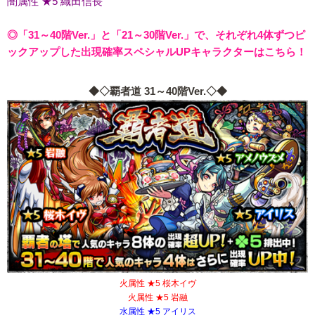
闇属性 ★5 織田信長
◎「31～40階Ver.」と「21～30階Ver.」で、それぞれ4体ずつピ
ックアップした出現確率スペシャルUPキャラクターはこちら！
◆◇覇者道 31～40階Ver.◇◆
火属性 ★5 桜木イヴ
火属性 ★5 岩融
水属性 ★5 アイリス