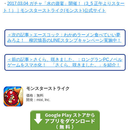
・
2017.03.04 ガチャ「水の遊宴」開催！（3_5 正午よりスター
ト！）｜モンスターストライク(モンスト)公式サイト
＜次の記事＞エースコック：わかめラーメン食べていい夢
みろよ！ 柳沢慎吾のLINEスタンプキャンペーン実施中！
＜前の記事＞さくら、咲きました。：ロングランPCノベル
ゲームをスマホ化！ 「さくら、咲きました。」を紹介！
モンスターストライク
価格：無料
開発：mixi, Inc.