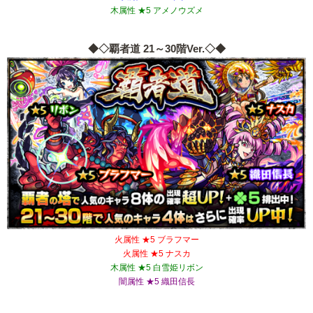
木属性 ★5 アメノウズメ
◆◇覇者道 21～30階Ver.◇◆
火属性 ★5 ブラフマー
火属性 ★5 ナスカ
木属性 ★5 白雪姫リボン
闇属性 ★5 織田信長