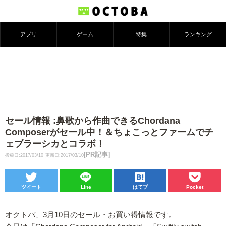
アプリ
ゲーム
特集
ランキング
セール情報 :鼻歌から作曲できるChordana
Composerがセール中！＆ちょこっとファームでチ
ェブラーシカとコラボ！
[PR記事]
投稿日:2017/03/10
更新日:2017/03/10
ツイート
Line
はてブ
Pocket
オクトバ、3月10日のセール・お買い得情報です。