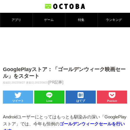
アプリ
ゲーム
特集
ランキング
GooglePlayストア：「ゴールデンウィーク映画セー
ル」をスタート
[PR記事]
投稿日:2017/04/27
更新日:2017/04/27
ツイート
Line
はてブ
Pocket
Androidユーザーにとってはもっとも馴染みの深い「GooglePlay
ストア」では、今年も恒例の
ゴールデンウィークセールを行い