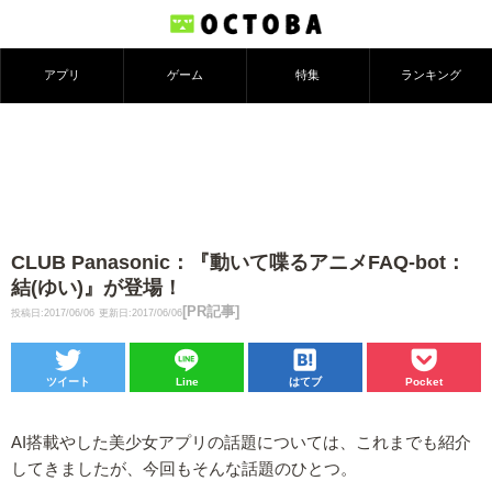
アプリ
ゲーム
特集
ランキング
CLUB Panasonic：『動いて喋るアニメFAQ-bot：
結(ゆい)』が登場！
[PR記事]
投稿日:2017/06/06
更新日:2017/06/06
ツイート
Line
はてブ
Pocket
AI搭載やした美少女アプリの話題については、これまでも紹介
してきましたが、今回もそんな話題のひとつ。