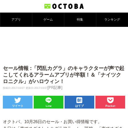
アプリ
ゲーム
特集
ランキング
セール情報 :「閃乱カグラ」のキャラクターが声で起
こしてくれるアラームアプリが半額！＆「ナイツク
ロニクル」がハロウィン！
[PR記事]
投稿日:2017/10/27
更新日:2017/10/27
ツイート
Line
はてブ
Pocket
オクトバ、10月26日のセール・お買い得情報です。