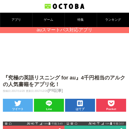
アプリ
ゲーム
特集
ランキング
auスマートパス対応アプリ
『究極の英語リスニング for au』4千円相当のアルク
の人気書籍をアプリ化！
[PR記事]
投稿日:2017/11/20
更新日:2017/12/26
ツイート
Line
はてブ
Pocket