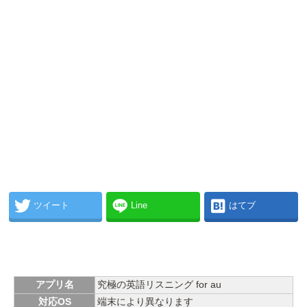
ツイート
Line
はてブ
アプリ名
究極の英語リスニング for au
対応OS
端末により異なります