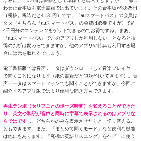
なみに、この4冊は書籍として単体でも購入できますが、全部合
わせた合本版も電子書籍では出ています。その合本版が3,825円
（税抜。税込だと4,131円）です。『auスマートパス』の会員は
タダ（もちろん『auスマートパス』の会費は必要ですが）で約
4千円分のコンテンツをゲットできるのでお得ですね。まあ、
『auスマートパス』でこのアプリしか利用しない、となると損
得の判断は変わってきますが、他のアプリや特典も利用する場
合には元を取れるでしょう。
電子書籍版では音声データはダウンロードして音楽プレイヤー
で聞くことになります（紙の書籍だとCDが付いてきます）。音
声データはスマートフォンでも聞くことができますが、今回ご
紹介するアプリ版ではより便利な聞き方もできます。
再生テンポ（セリフごとのポーズ時間）を変えることができた
り、英文や和訳が音声と同時に字幕で表示されるのはアプリな
らではです
し、どちらかのみを表示させたりと、切り替えるこ
ともできます。また、「まとめて聞くモード」など便利な機能
は他にもあります。『究極の英語リスニング』をヘビーに使う