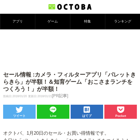
アプリ
ゲーム
特集
ランキング
セール情報 :カメラ・フィルターアプリ「パレットき
らきら」が半額！＆知育ゲーム「おこさまランチを
つくろう！」が半額！
[PR記事]
投稿日:2018/01/20
更新日:2018/01/21
ツイート
Line
はてブ
Pocket
オクトバ、1月20日のセール・お買い得情報です。