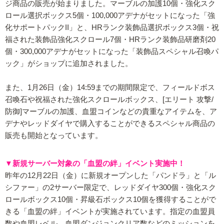
ジ商品の販売が始まりました。マーブルの加護10個・強化スク
ロール選択ボックス5個・100,000アデナがセットになった「強
化サポートパックII」と、HRランク装飾品選択ボックス3個・祝
福された装飾品強化スクロール7個・HRランク装飾品研磨剤20
個・300,000アデナがセットになった「装飾品スペシャル召喚パ
ック」がショップに追加されました。
また、1月26日（金）14:59までの期間限定で、フィールドボス
召喚石や祝福された強化スクロールボックス、[エリート 攻撃/
防御]マーブルの加護、血盟コインなどの貴重なアイテムを、ア
デナやレッドダイヤで購入することができるスペシャル商品の
販売も開始となっています。
▼新規サーバー対象の「血盟の絆」イベント実施中！
昨年の12月22日（金）に新規オープンした「パンドラ」と「ル
シファー」の2サーバー限定で、レッドダイヤ300個・強化スク
ロールボックス10個・昇級石ボックス10個を獲得することがで
きる「血盟の絆」イベントが実施されています。指定の血盟員
数や血盟レベル、血盟ダンジョンクリア数などのミッションを