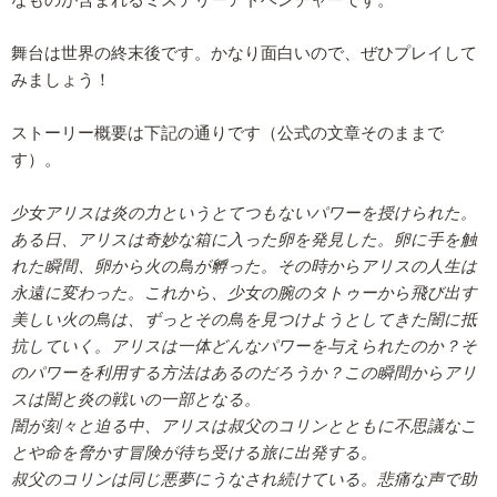
舞台は世界の終末後です。かなり面白いので、ぜひプレイして
みましょう！
ストーリー概要は下記の通りです（公式の文章そのままで
す）。
少女アリスは炎の力というとてつもないパワーを授けられた。
ある日、アリスは奇妙な箱に入った卵を発見した。卵に手を触
れた瞬間、卵から火の鳥が孵った。その時からアリスの人生は
永遠に変わった。これから、少女の腕のタトゥーから飛び出す
美しい火の鳥は、ずっとその鳥を見つけようとしてきた闇に抵
抗していく。アリスは一体どんなパワーを与えられたのか？そ
のパワーを利用する方法はあるのだろうか？この瞬間からアリ
スは闇と炎の戦いの一部となる。
闇が刻々と迫る中、アリスは叔父のコリンとともに不思議なこ
とや命を脅かす冒険が待ち受ける旅に出発する。
叔父のコリンは同じ悪夢にうなされ続けている。悲痛な声で助