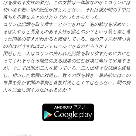
けを求める女性の夢だ。この女性は一体誰なのか？コリンには
幼い頃や若い頃の記憶がほとんどない。それは彼が闇の手中に
落ちた不運な人々のひとりであったからだった。
コリンは記憶を取り戻すことができれば、あの助けを求めてい
るぼんやりと見覚えのある女性が誰なのか？という最も差し迫
った問題の答えがわかると確信している。姪のアリスが持つ炎
の力はどうすればコントロールできるのだろうか？
困惑した二人はコリンの失われた記憶を取り戻すために力にな
ってくれそうな可能性のある隠者の住む砂漠に向けて出発する
が、そこでは闇が二人を追っている。二人は様々な試練を経験
し、切迫した危機に対処し、数々の謎を解き、最終的にはこの
世界を脅かす闇の軍勢と直接対決しなくてはならない。闇の勢
力を完全に倒す方法はあるのか？