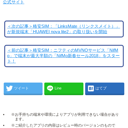
公式サイト
＜次の記事＞格安SIM：「LinksMate（リンクスメイト）」
が新規端末「HUAWEI nova lite2」の取り扱いを開始
＜前の記事＞格安SIM：ニフティのMVNOサービス「NifM
o」で端末が最大半額の「NifMo新春セール2018」をスター
ト！
ツイート
Line
はてブ
※お手持ちの端末や環境によりアプリが利用できない場合があり
ます。
※ご紹介したアプリの内容はレビュー時のバージョンのもので