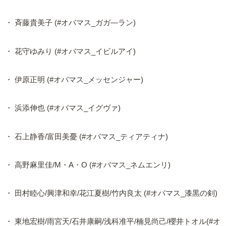
・ 斉藤貴美子 (#オバマス_ガガ―ラン)
・ 花守ゆみり (#オバマス_イビルアイ)
・ 伊原正明 (#オバマス_メッセンジャー)
・ 浜添伸也 (#オバマス_イグヴァ)
・ 石上静香/富田美憂 (#オバマス_ティアティナ)
・ 高野麻里佳/M・A・O (#オバマス_ネムエンリ)
・ 田村睦心/興津和幸/花江夏樹/竹内良太 (#オバマス_漆黒の剣)
・ 東地宏樹/雨宮天/石井康嗣/浅科准平/楠見尚己/櫻井トオル(#オ