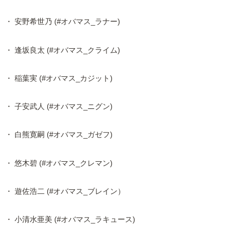
・ 安野希世乃 (#オバマス_ラナー)
・ 逢坂良太 (#オバマス_クライム)
・ 稲葉実 (#オバマス_カジット)
・ 子安武人 (#オバマス_ニグン)
・ 白熊寛嗣 (#オバマス_ガゼフ)
・ 悠木碧 (#オバマス_クレマン)
・ 遊佐浩二 (#オバマス_ブレイン）
・ 小清水亜美 (#オバマス_ラキュース)