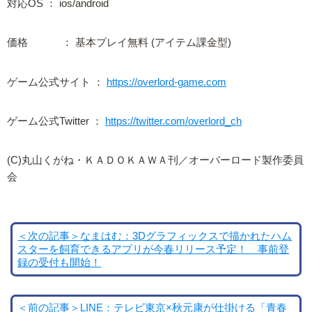
対応OS ： ios/android
価格 ： 基本プレイ無料 (アイテム課金型)
ゲーム公式サイト ：
https://overlord-game.com
ゲーム公式Twitter ：
https://twitter.com/overlord_ch
(C)丸山くがね・ＫＡＤＯＫＡＷＡ刊／オーバーロード製作委員
会
＜次の記事＞なまはむ：3Dグラフィックスで描かれたハム
スターを飼育できるアプリが今春リリース予定！ 事前登
録の受付も開始！
＜前の記事＞LINE：テレビ東京×秋元康が仕掛ける「青春