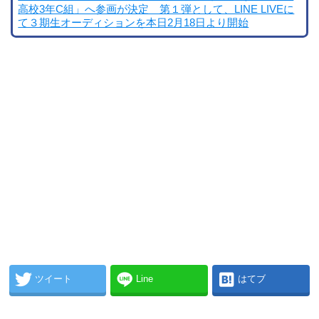
高校3年C組」へ参画が決定 第１弾として、LINE LIVEに
て３期生オーディションを本日2月18日より開始
ツイート
Line
はてブ