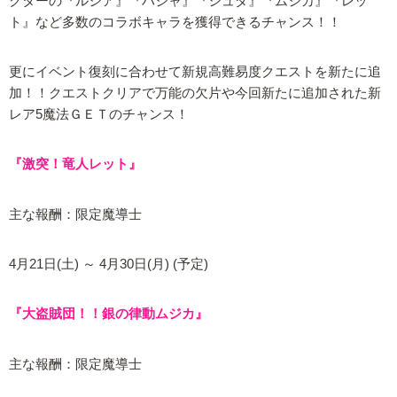
クターの『ルシア』『ハジャ』『シュダ』『ムジカ』『レッ
ト』など多数のコラボキャラを獲得できるチャンス！！
更にイベント復刻に合わせて新規高難易度クエストを新たに追
加！！クエストクリアで万能の欠片や今回新たに追加された新
レア5魔法ＧＥＴのチャンス！
『激突！竜人レット』
主な報酬：限定魔導士
4月21日(土) ～ 4月30日(月) (予定)
『大盗賊団！！銀の律動ムジカ』
主な報酬：限定魔導士