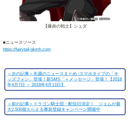
【爆炎の戦士】シュダ
■ニュースソース
https://fairytail-gkmh.com
＜次の記事＞先週のニュースまとめ :スマホタイプの「キ
ッズフォン」登場！新SMS「＋メッセージ」登場！【2018
年4月7日 ～ 2018年4月13日】
＜前の記事＞ドラゴン騎士団：配信日決定！ ジェムが最
大2,500個もらえる事前登録キャンペーン開催中