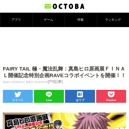
アプリ
ゲーム
特集
ランキング
FAIRY TAIL 極・魔法乱舞：真島ヒロ原画展ＦＩＮＡ
Ｌ開催記念特別企画RAVEコラボイベントを開催！！
[PR記事]
投稿日:2018/04/21
更新日:2018/04/22
ツイート
Line
はてブ
Pocket