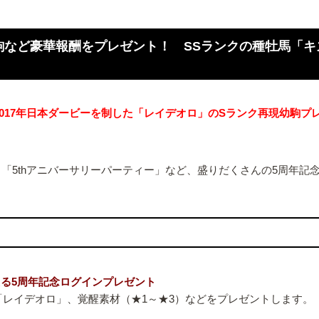
駒など豪華報酬をプレゼント！ SSランクの種牡馬「
017年日本ダービーを制した「レイデオロ」のSランク再現幼駒プレ
「5thアニバーサリーパーティー」など、盛りだくさんの5周年記
える5周年記念ログインプレゼント
「レイデオロ」、覚醒素材（★1～★3）などをプレゼントします。