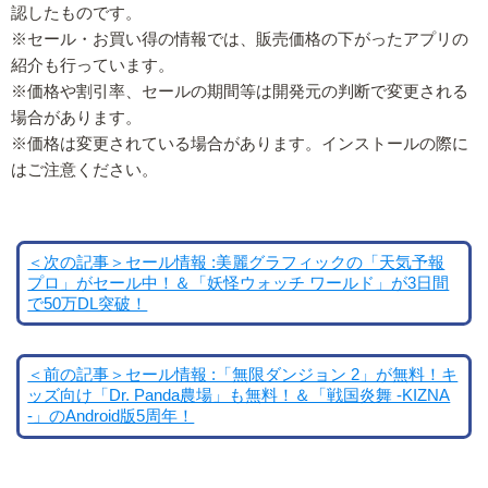
認したものです。
※セール・お買い得の情報では、販売価格の下がったアプリの
紹介も行っています。
※価格や割引率、セールの期間等は開発元の判断で変更される
場合があります。
※価格は変更されている場合があります。インストールの際に
はご注意ください。
＜次の記事＞セール情報 :美麗グラフィックの「天気予報
プロ」がセール中！＆「妖怪ウォッチ ワールド」が3日間
で50万DL突破！
＜前の記事＞セール情報 :「無限ダンジョン 2」が無料！キ
ッズ向け「Dr. Panda農場」も無料！＆「戦国炎舞 -KIZNA
-」のAndroid版5周年！