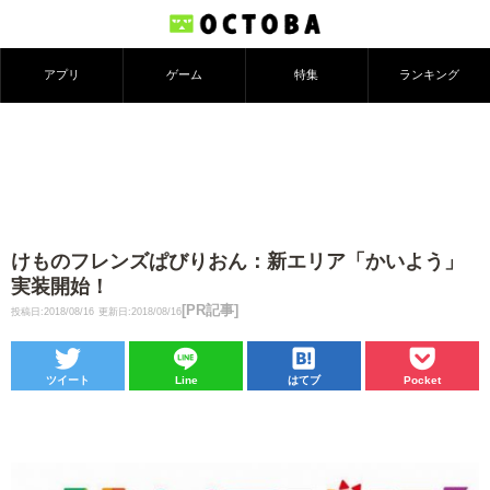
アプリ
ゲーム
特集
ランキング
けものフレンズぱびりおん：新エリア「かいよう」
実装開始！
[PR記事]
投稿日:2018/08/16
更新日:2018/08/16
ツイート
Line
はてブ
Pocket