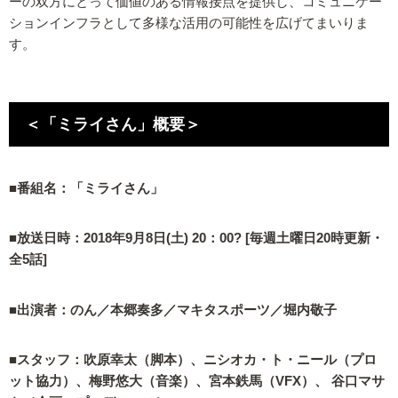
ーの双方にとって価値のある情報接点を提供し、コミュニケー
ションインフラとして多様な活用の可能性を広げてまいりま
す。
＜「ミライさん」概要＞
■番組名：「ミライさん」
■放送日時：2018年9月8日(土) 20：00? [毎週土曜日20時更新・
全5話]
■出演者：のん／本郷奏多／マキタスポーツ／堀内敬子
■スタッフ：吹原幸太（脚本）、ニシオカ・ト・ニール（プロ
ット協力）、梅野悠大（音楽）、宮本鉄馬（VFX）、 谷口マサ