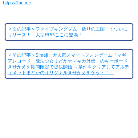
https://line.me
＜次の記事＞ファイブキングダム―偽りの王国―：ついに
リリース！ 大型RPGここに登場！
＜前の記事＞Simeji：大人気スマートフォンゲーム「マギ
アレコード 魔法少女まどか☆マギカ外伝」のキーボード
きせかえを期間限定で提供開始 ～条件をクリアしてアルテ
ィメットまどかのオリジナルきせかえをゲット！～