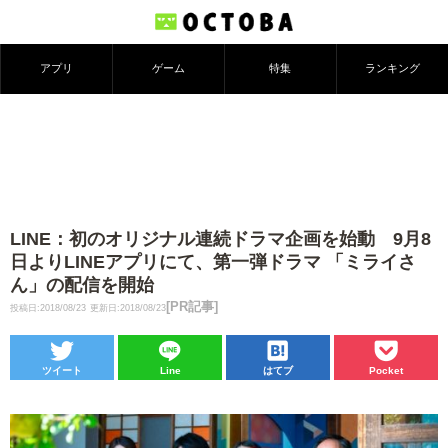
アプリ
ゲーム
特集
ランキング
LINE：初のオリジナル連続ドラマ企画を始動 9月8
日よりLINEアプリにて、第一弾ドラマ 「ミライさ
ん」の配信を開始
[PR記事]
投稿日:2018/08/23
更新日:2018/08/23
ツイート
Line
はてブ
Pocket