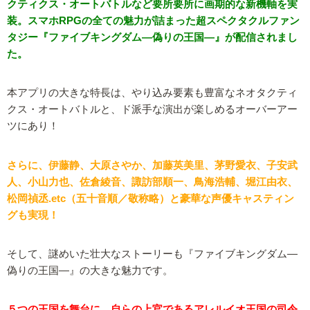
クティクス・オートバトルなど要所要所に画期的な新機軸を実
装。スマホRPGの全ての魅力が詰まった超スペクタクルファン
タジー『ファイブキングダム―偽りの王国―』が配信されまし
た。
本アプリの大きな特長は、やり込み要素も豊富なネオタクティ
クス・オートバトルと、ド派手な演出が楽しめるオーバーアー
ツにあり！
さらに、伊藤静、大原さやか、加藤英美里、茅野愛衣、子安武
人、小山力也、佐倉綾音、諏訪部順一、鳥海浩輔、堀江由衣、
松岡禎丞.etc（五十音順／敬称略）と豪華な声優キャスティン
グも実現！
そして、謎めいた壮大なストーリーも『ファイブキングダム―
偽りの王国―』の大きな魅力です。
５つの王国を舞台に、自らの上官であるアレルイオ王国の司令