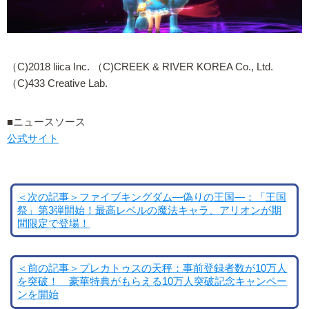
（C)2018 liica Inc. （C)CREEK & RIVER KOREA Co., Ltd.
（C)433 Creative Lab.
■ニュースソース
公式サイト
＜次の記事＞ファイブキングダム―偽りの王国―：「王国
祭」第3弾開始！最高レベルの魔法キャラ、アリオンが期
間限定で登場！
＜前の記事＞プレカトゥスの天秤：事前登録者数が10万人
を突破！ 豪華特典がもらえる10万人突破記念キャンペー
ンを開始