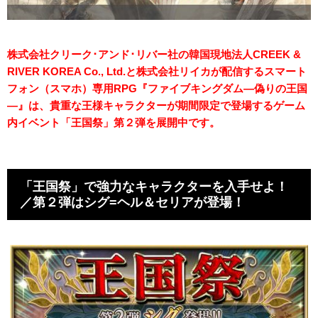
株式会社クリーク･アンド･リバー社の韓国現地法人CREEK &
RIVER KOREA Co., Ltd.と株式会社リイカが配信するスマート
フォン（スマホ）専用RPG『ファイブキングダム―偽りの王国
―』は、貴重な王様キャラクターが期間限定で登場するゲーム
内イベント「王国祭」第２弾を展開中です。
「王国祭」で強力なキャラクターを入手せよ！
／第２弾はシグ=ヘル＆セリアが登場！