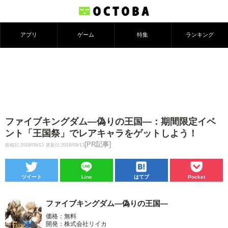
アプリ
ゲーム
特集
ランキング
ファイブキングダム―偽りの王国―：期間限定イベ
ント「王国祭」でレアキャラをゲットしよう！
[PR記事]
投稿日:2018/09/13
更新日:2018/09/13
ツイート
Line
はてブ
Pocket
ファイブキングダム―偽りの王国―
価格：無料
開発：株式会社リイカ